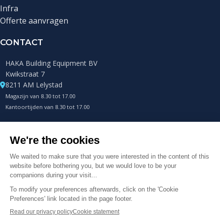
Infra
Offerte aanvragen
CONTACT
HAKA Building Equipment BV
Kwikstraat 7
8211 AM Lelystad
Magazijn van 8.30 tot 17.00
Kantoortijden van 8.30 tot 17.00
+31 (0)85 0432400
Telefonisch altijd bereikbaar
info@hakametalworks.com
© 2025 HAKA Metalworks B.V. Alle rechten voorbehouden.
Cookievoorkeuren aanpassen
|
Webdevelopment en hosting door