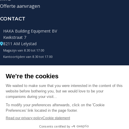
Offerte aanvragen
CONTACT
HAKA Building Equipment BV
Kwikstraat 7
8211 AM Lelystad
Magazijn van 8.30 tot 17.00
Kantoortijden van 8.30 tot 17.00
+31 (0)85 0432400
Telefonisch altijd bereikbaar
info@hakametalworks.com
© 2025 HAKA Metalworks B.V. Alle rechten voorbehouden.
Cookievoorkeuren aanpassen
|
Webdevelopment en hosting door
Madoo
.