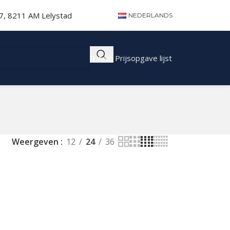
 7, 8211 AM Lelystad
NEDERLANDS
0
item
Prijsopgave lijst
Weergeven
12
24
36