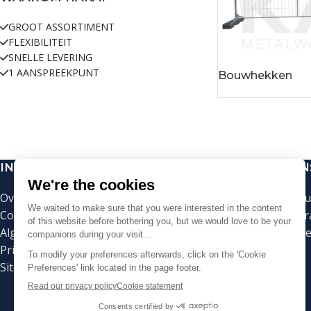
GROOT ASSORTIMENT
FLEXIBILITEIT
SNELLE LEVERING
1 AANSPREEKPUNT
Bouwhekken
INFORMATIE
ON
Over HAKA Metalworks
Bo
Contact
Infr
Algemene voorwaarden
Off
Privacybeleid
Sitemap