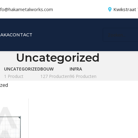
nfo@hakametalworks.com
Kwikstraat
HAKA
CONTACT
Uncategorized
UNCATEGORIZED
BOUW
INFRA
1 Product
127 Producten
96 Producten
ized