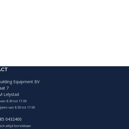
ACT
ilding Equipment BV
aat 7
M Lelystad
van 8.30 tot 17.00
jden van 8.30 tot 17.00
)85 0432400
sch altijd bereikbaar