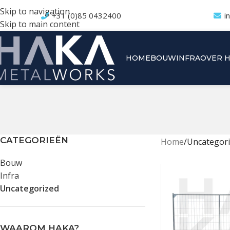
Skip to navigation
+31 (0)85 0432400
i
Skip to main content
HOME
BOUW
INFRA
OVER 
CATEGORIEËN
Home
Uncategor
Bouw
Infra
Uncategorized
WAAROM HAKA?