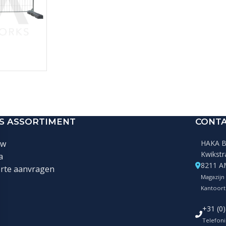
S ASSORTIMENT
CONT
uw
HAKA Bu
Kwikstr
a
8211 A
erte aanvragen
Magazijn 
Kantoorti
+31 (0
Telefoni